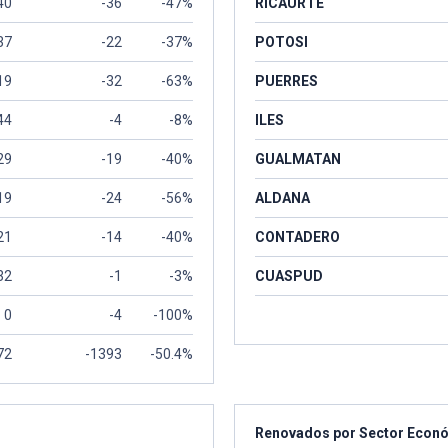
40
-36
-47%
RICAURTE
37
-22
-37%
POTOSI
19
-32
-63%
PUERRES
44
-4
-8%
ILES
29
-19
-40%
GUALMATAN
19
-24
-56%
ALDANA
21
-14
-40%
CONTADERO
32
-1
-3%
CUASPUD
0
-4
-100%
72
-1393
-50.4%
Renovados por Sector Econ