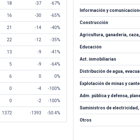
18
-37
-67%
Información y comunicacion
16
-30
-65%
Construcción
21
-14
-40%
Agricultura, ganadería, caza, 
22
-12
-35%
Educación
13
-9
-41%
Act. inmobiliarias
5
-9
-64%
Distribución de agua, evacua
6
0
0%
Explotación de minas y cant
0
-4
-100%
Adm. pública y defensa, plan
0
-2
-100%
Suministros de electricidad,
1372
-1393
-50.4%
Otros