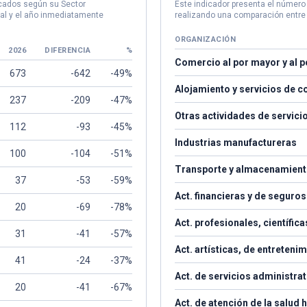
icados según su Sector
Este indicador presenta el númer
al y el año inmediatamente
realizando una comparación entre 
ORGANIZACIÓN
2026
DIFERENCIA
%
Comercio al por mayor y al p
673
-642
-49%
Alojamiento y servicios de 
237
-209
-47%
Otras actividades de servici
112
-93
-45%
Industrias manufactureras
100
-104
-51%
Transporte y almacenamien
37
-53
-59%
Act. financieras y de seguros
20
-69
-78%
Act. profesionales, científica
31
-41
-57%
Act. artísticas, de entretenim
41
-24
-37%
Act. de servicios administrat
20
-41
-67%
Act. de atención de la salud