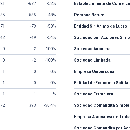
621
-677
-52%
Establecimiento de Comerci
635
-585
-48%
Persona Natural
71
-79
-53%
Entidad Sin Animo de Lucro
42
-49
-54%
Sociedad por Acciones Simpl
0
-2
-100%
Sociedad Anonima
0
-2
-100%
Sociedad Limitada
1
0
0%
Empresa Unipersonal
1
0
0%
Entidad de Economia Solidar
1
1
%
Sociedad Extranjera
372
-1393
-50.4%
Sociedad Comandita Simple
Empresa Asociativa de Trab
Sociedad Comandita por Ac