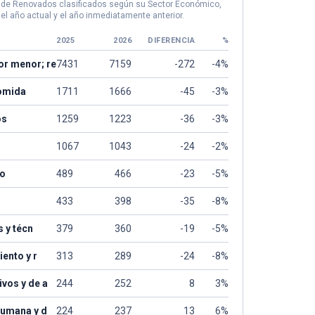
o de Renovados clasificados según su Sector Económico,
el año actual y el año inmediatamente anterior.
2025
2026
DIFERENCIA
%
or menor; re
7431
7159
-272
-4%
comida
1711
1666
-45
-3%
os
1259
1223
-36
-3%
1067
1043
-24
-2%
to
489
466
-23
-5%
433
398
-35
-8%
s y técn
379
360
-19
-5%
iento y r
313
289
-24
-8%
ivos y de a
244
252
8
3%
 humana y d
224
237
13
6%