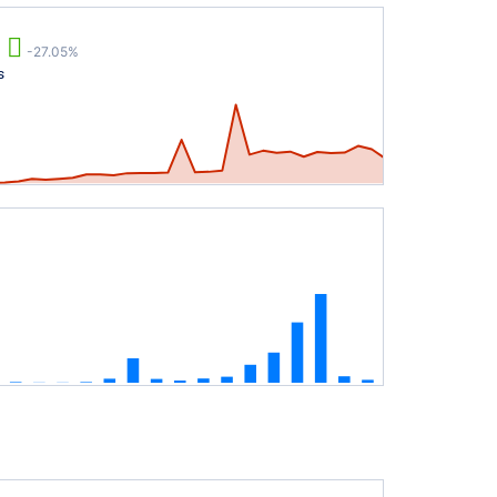
-27.05%
s