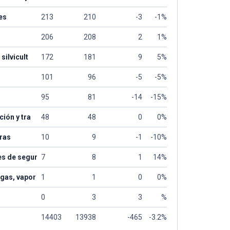
es
213
210
-3
-1%
206
208
2
1%
silvicult
172
181
9
5%
101
96
-5
-5%
95
81
-14
-15%
ción y tra
48
48
0
0%
eras
10
9
-1
-10%
es de segur
7
8
1
14%
 gas, vapor
1
1
0
0%
0
3
3
%
14403
13938
-465
-3.2%