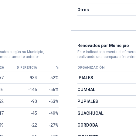
Otros
Renovados por Municipio
icados según su Municipio,
Este indicador presenta el número
nmediatamente anterior.
realizando una comparación entre 
26
DIFERENCIA
%
ORGANIZACIÓN
57
-934
-52%
IPIALES
16
-146
-56%
CUMBAL
52
-90
-63%
PUPIALES
47
-45
-49%
GUACHUCAL
59
-22
-27%
CORDOBA