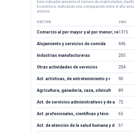
Este indicador presenta el número de matriculados clasif
Económico, realizando una comparación entre el año actu
anterior.
SECTOR
2025
Comercio al por mayor y al por menor; re
1315
Alojamiento y servicios de comida
446
Industrias manufactureras
205
Otras actividades de servicios
204
Act. artísticas, de entretenimiento y r
90
Agricultura, ganadería, caza, silvicult
89
Act. de servicios administrativos y de a
72
Act. profesionales, científicas y técn
65
Act. de atención de la salud humana y d
61